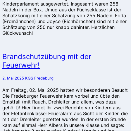
Kinderparlament ausgewertet. Insgesamt waren 258
Nadeln in der Box. Umud aus der Füchseklasse ist der
Schätzkönig mit einer Schätzung von 255 Nadeln. Frida
(Erdmännchen) und Joyce (Eichhörnchen) sind mit einer
Schätzung von 250 nur knapp dahinter. Herzlichen
Glückwunsch!
Brandschutzübung
Brandschutzübung mit der
mit
Feuerwehr!
der
Feuerwehr!
2. Mai 2025
KGS Fredeburg
Am Freitag, 02. Mai 2025 hatten wir besonderen Besuch:
Die Fredeburger Feuerwehr kam vorbei und übte den
Ernstfall (mit Rauch, Drehleiter und allem, was dazu
gehört)! Hier findet Ihr zwei Berichte von Kindern aus
der Elefantenklasse: Feueralarm aus Sicht der Kinder, die
mit der Drehleiter gerettet wurden: In der ersten Stunde
kam auf einmal Herr Albers in unsere Klasse und sagte:
„Ich brauche 2 sehr mutige Kinder.“ Marvin und ich