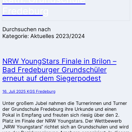
Fredeburg
Durchsuchen nach
Kategorie:
Aktuelles 2023/2024
NRW
NRW YoungStars Finale in Brilon –
YoungStars
Bad Fredeburger Grundschüler
Finale
erneut auf dem Siegerpodest
in
Brilon
–
16. Juli 2025
KGS Fredeburg
Bad
Fredeburger
Unter großem Jubel nahmen die Turnerinnen und Turner
Grundschüler
der Grundschule Fredeburg ihre Urkunde und einen
erneut
Pokal in Empfang und freuten sich riesig über den 2.
auf
Platz im Finale der NRW Youngstars. Der Wettbewerb
dem
„NRW Youngstars“ richtet sich an Grundschulen und wird
Siegerpodest