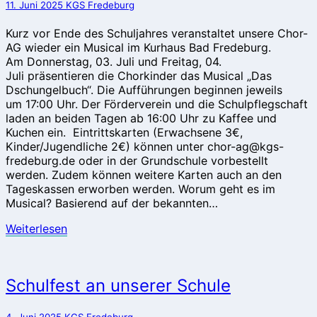
11. Juni 2025
KGS Fredeburg
Kurz vor Ende des Schuljahres veranstaltet unsere Chor-
AG wieder ein Musical im Kurhaus Bad Fredeburg.
Am Donnerstag, 03. Juli und Freitag, 04.
Juli präsentieren die Chorkinder das Musical „Das
Dschungelbuch“. Die Aufführungen beginnen jeweils
um 17:00 Uhr. Der Förderverein und die Schulpflegschaft
laden an beiden Tagen ab 16:00 Uhr zu Kaffee und
Kuchen ein. Eintrittskarten (Erwachsene 3€,
Kinder/Jugendliche 2€) können unter chor-ag@kgs-
fredeburg.de oder in der Grundschule vorbestellt
werden. Zudem können weitere Karten auch an den
Tageskassen erworben werden. Worum geht es im
Musical? Basierend auf der bekannten…
Weiterlesen
Weiterlesen
Schulfest
Schulfest an unserer Schule
an
unserer
4. Juni 2025
KGS Fredeburg