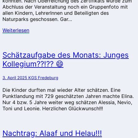
konnten. Nach Überreichung des Zertifikats wurde zum
Abchluss der Veranstaltung noch ein Gruppenfoto mit
allen Kindern, LehrerInnen und Beteiligten des
Naturparks geschossen. Gar…
Weiterlesen
Weiterlesen
Schätzaufgabe
Schätzaufgabe des Monats: Junges
des
Kollegium??!?? 😄
Monats:
Junges
Kollegium??!??
3. April 2025
KGS Fredeburg
😄
Die Kinder durften mal wieder Alter schätzen. Eine
Punktlandung mit 729 geschätzten Jahren machte Elina.
Nur 4 bzw. 5 Jahre weiter weg schätzen Alessia, Nevio,
Toni und Leonie. Herzlichen Glückwunsch!!!
Nachtrag:
Nachtrag: Alaaf und Helau!!!
Alaaf