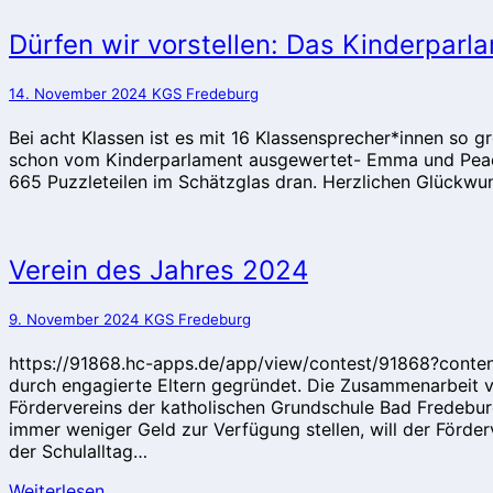
Dürfen
Dürfen wir vorstellen: Das Kinderpar
wir
vorstellen:
14. November 2024
KGS Fredeburg
Das
Kinderparlament
Bei acht Klassen ist es mit 16 Klassensprecher*innen so g
2024/2025!
schon vom Kinderparlament ausgewertet- Emma und Peach
665 Puzzleteilen im Schätzglas dran. Herzlichen Glückwu
Verein
Verein des Jahres 2024
des
Jahres
9. November 2024
KGS Fredeburg
2024
https://91868.hc-apps.de/app/view/contest/91868?conte
durch engagierte Eltern gegründet. Die Zusammenarbeit v
Fördervereins der katholischen Grundschule Bad Fredeburg 
immer weniger Geld zur Verfügung stellen, will der Förderv
der Schulalltag…
Weiterlesen
Weiterlesen