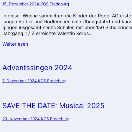
bereit
15. Dezember 2024
KGS Fredeburg
für
die
In dieser Woche sammelten die Kinder der Rodel AG erste 
Fahrt
jungen Rodler und Rodlerinnen eine Übungsfahrt und kur
im
gingen insgesamt sechs Schulen mit über 150 Schülerinne
Eiskanal?
Jahrgang 1 / 2 erreichte Valentin Kerbs…
Weiterlesen
Weiterlesen
Adventssingen
Adventssingen 2024
2024
7. Dezember 2024
KGS Fredeburg
SAVE
SAVE THE DATE: Musical 2025
THE
DATE:
29. November 2024
KGS Fredeburg
Musical
2025