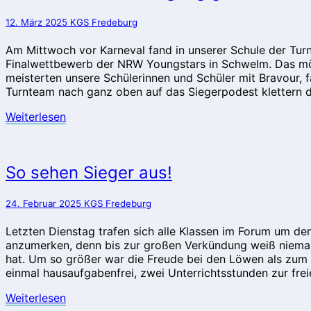
Titelverteidigung
gestartet
12. März 2025
KGS Fredeburg
–
HSK
Am Mittwoch vor Karneval fand in unserer Schule der Tur
Meister
Finalwettbewerb der NRW Youngstars in Schwelm. Das möch
im
meisterten unsere Schülerinnen und Schüler mit Bravour, f
Turnen
Turnteam nach ganz oben auf das Siegerpodest klettern d
Weiterlesen
Weiterlesen
So
So sehen Sieger aus!
sehen
Sieger
24. Februar 2025
KGS Fredeburg
aus!
Letzten Dienstag trafen sich alle Klassen im Forum um de
anzumerken, denn bis zur großen Verkündung weiß niemand
hat. Um so größer war die Freude bei den Löwen als zum
einmal hausaufgabenfrei, zwei Unterrichtsstunden zur fr
Weiterlesen
Weiterlesen