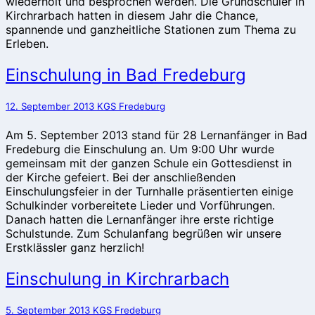
wiederholt und besprochen werden. Die Grundschüler in
Kirchrarbach hatten in diesem Jahr die Chance,
spannende und ganzheitliche Stationen zum Thema zu
Erleben.
Einschulung
Einschulung in Bad Fredeburg
in
Bad
12. September 2013
KGS Fredeburg
Fredeburg
Am 5. September 2013 stand für 28 Lernanfänger in Bad
Fredeburg die Einschulung an. Um 9:00 Uhr wurde
gemeinsam mit der ganzen Schule ein Gottesdienst in
der Kirche gefeiert. Bei der anschließenden
Einschulungsfeier in der Turnhalle präsentierten einige
Schulkinder vorbereitete Lieder und Vorführungen.
Danach hatten die Lernanfänger ihre erste richtige
Schulstunde. Zum Schulanfang begrüßen wir unsere
Erstklässler ganz herzlich!
Einschulung
Einschulung in Kirchrarbach
in
Kirchrarbach
5. September 2013
KGS Fredeburg