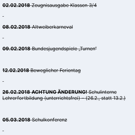
02.02.2018
Zeugnisausgabe Klassen 3/4
08.02.2018
Altweiberkarneval
09.02.2018
Bundesjugendspiele „Turnen“
12.02.2018
Beweglicher Ferientag
26.02.2018
ACHTUNG ÄNDERUNG!
Schulinterne
Lehrerfortbildung (unterrichtsfrei) – (26.2., statt 13.2.)
05.03.2018
Schulkonferenz