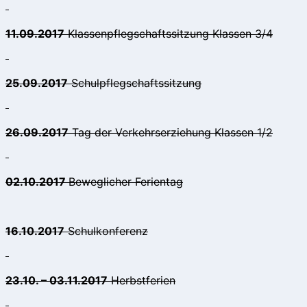
11.09.2017
Klassenpflegschaftssitzung Klassen 3/4
25.09.2017
Schulpflegschaftssitzung
26.09.2017
Tag der Verkehrserziehung Klassen 1/2
02.10.2017
Beweglicher Ferientag
16.10.2017
Schulkonferenz
23.10. – 03.11.2017
Herbstferien