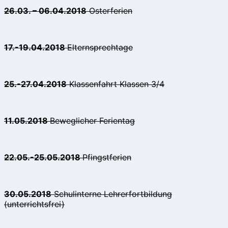
26.03. – 06.04.2018
Osterferien
17.-19.04.2018
Elternsprechtage
25.-27.04.2018
Klassenfahrt Klassen 3/4
11.05.2018
Beweglicher Ferientag
22.05.-25.05.2018
Pfingstferien
30.05.2018
Schulinterne Lehrerfortbildung
(unterrichtsfrei)