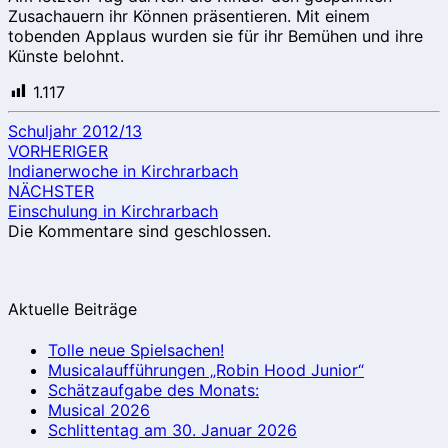
Zusachauern ihr Können präsentieren. Mit einem
tobenden Applaus wurden sie für ihr Bemühen und ihre
Künste belohnt.
1.117
Schuljahr 2012/13
Beitragsnavigation
VORHERIGER
Indianerwoche in Kirchrarbach
NÄCHSTER
Einschulung in Kirchrarbach
Die Kommentare sind geschlossen.
Aktuelle Beiträge
Tolle neue Spielsachen!
Musicalaufführungen „Robin Hood Junior“
Schätzaufgabe des Monats:
Musical 2026
Schlittentag am 30. Januar 2026