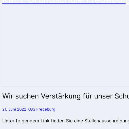
Wir
Wir suchen Verstärkung für unser Sch
suchen
Verstärkung
21. Juni 2022
KGS Fredeburg
für
unser
Unter folgendem Link finden Sie eine Stellenausschreibu
Schulteam