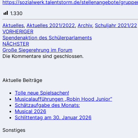
(OGS)!
https://sozialwerk.talentstorm.de/stellenangebote/grup
1.330
Aktuelles
,
Aktuelles 2021/2022
,
Archiv
,
Schuljahr 2021/22
Beitragsnavigation
VORHERIGER
Spendenaktion des Schülerparlaments
NÄCHSTER
Große Siegerehrung im Forum
Die Kommentare sind geschlossen.
Aktuelle Beiträge
Tolle neue Spielsachen!
Musicalaufführungen „Robin Hood Junior“
Schätzaufgabe des Monats:
Musical 2026
Schlittentag am 30. Januar 2026
Sonstiges