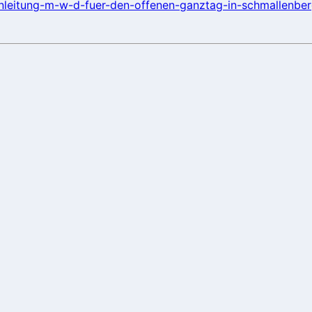
penleitung-m-w-d-fuer-den-offenen-ganztag-in-schmallenb