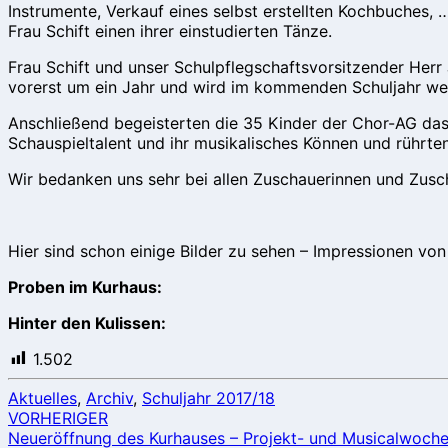
2018
Instrumente, Verkauf eines selbst erstellten Kochbuches, 
Frau Schift einen ihrer einstudierten Tänze.
Frau Schift und unser Schulpflegschaftsvorsitzender Herr
vorerst um ein Jahr und wird im kommenden Schuljahr weiter
Anschließend begeisterten die 35 Kinder der Chor-AG das 
Schauspieltalent und ihr musikalisches Können und rührten
Wir bedanken uns sehr bei allen Zuschauerinnen und Zusc
Hier sind schon einige Bilder zu sehen – Impressionen von
Proben im Kurhaus:
Hinter den Kulissen:
1.502
Aktuelles
,
Archiv
,
Schuljahr 2017/18
Beitragsnavigation
VORHERIGER
Neueröffnung des Kurhauses – Projekt- und Musicalwoche 