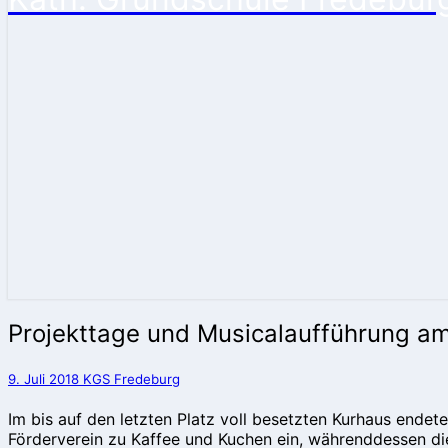
Projekttage
Projekttage und Musicalaufführung am
und
Musicalaufführung
9. Juli 2018
KGS Fredeburg
am
06.
Im bis auf den letzten Platz voll besetzten Kurhaus endet
Juli
Förderverein zu Kaffee und Kuchen ein, währenddessen die